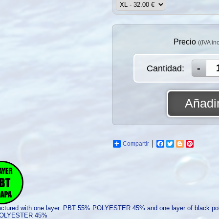
Precio
((IVA in
Cantidad:
Añadir
Compartir
Facebook
Twitter
Blogger
Pinterest
ctured with one layer. PBT 55% POLYESTER 45% and one layer of black po
POLYESTER 45%