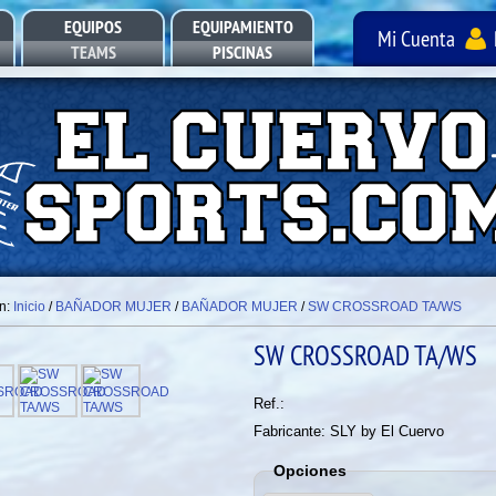
EQUIPOS
EQUIPAMIENTO
Mi Cuenta
TEAMS
PISCINAS
POOL EQUIPMENT
en:
Inicio
/
BAÑADOR MUJER
/
BAÑADOR MUJER
/
SW CROSSROAD TA/WS
SW CROSSROAD TA/WS
Ref.:
Fabricante: SLY by El Cuervo
Opciones