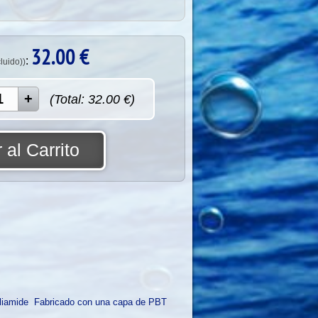
32.00
€
:
cluido))
(Total:
32.00
€)
 al Carrito
liamide Fabricado con una capa de PBT