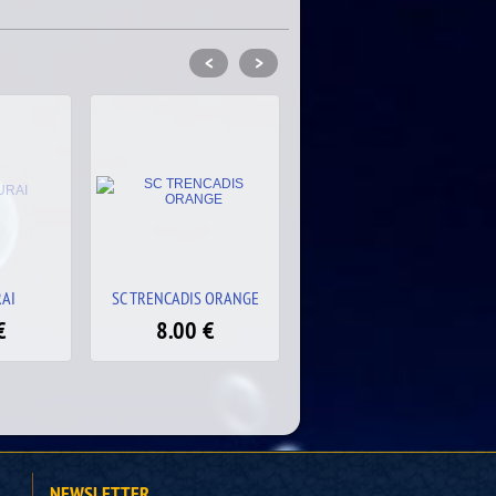
<
>
 ORANGE
SILICONE SLY COLORS
SC VALHALLA BLACK
€
5.00
€
8.00
€
NEWSLETTER