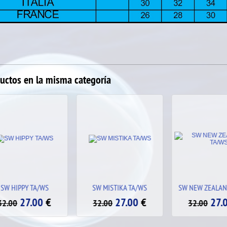
uctos en la misma categoría
SW MISTIKA TA/WS
SW NEW ZEALAND TA/WS
CARBONO GR
27.00
€
27.00
€
32.00
32.00
32.00