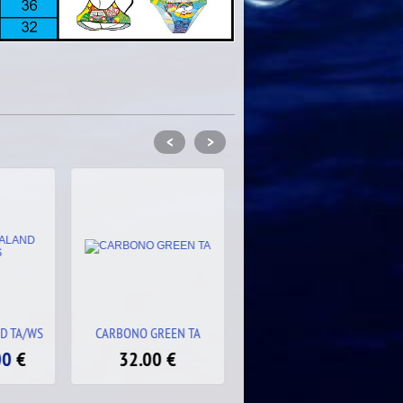
<
>
EEN TA
SW SHE TA/WS
SW EYE OF RA TA/WS
€
27.00
€
27.00
€
32.00
32.00