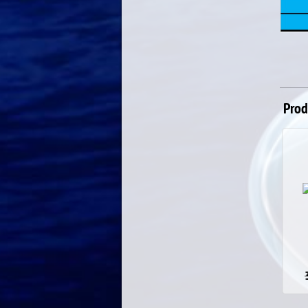
Prod
SW HIPPY TA/WS
27.00
€
32.00