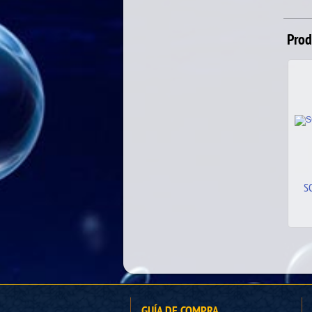
Prod
SC VALHALLA FUCSHIA
S
8.00
€
GUÍA DE COMPRA