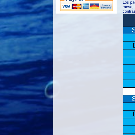
Los pag
mesa, s
contras