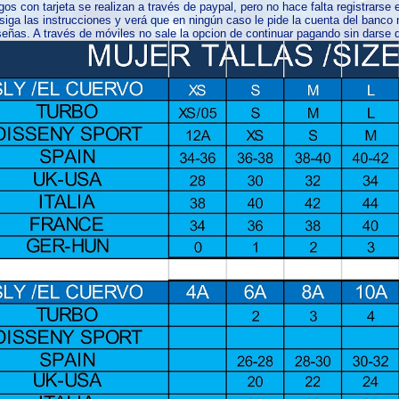
os con tarjeta se realizan a través de paypal, pero no hace falta registrars
iga las instrucciones y verá que en ningún caso le pide la cuenta del banco ni
eñas. A través de móviles no sale la opcion de continuar pagando sin darse d