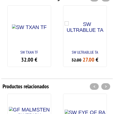
SW TXAN TF
SW ULTRABLUE TA
S
32.00
€
27.00
€
32.00
Productos relacionados
<
>