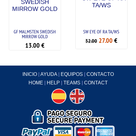
GF MALMSTEN SWEDISH
SW EYE OF RA TA/WS
MIRROW GOLD
27.00
€
32.00
13.00
€
INICIO
|
AYUDA
|
EQUIPOS
|
CONTACTO
HOME
|
HELP
|
TEAMS
|
CONTACT