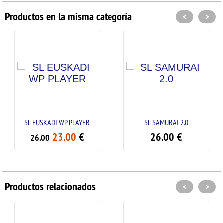
Productos en la misma categoría
<
>
USKADI WP PLAYER
SL SAMURAI 2.0
SL LOGO
23.00
€
26.00
€
.00
26.
Productos relacionados
<
>