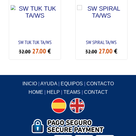
SW TUK TUK TA/WS
SW SPIRAL TA/WS
SW 
27.00
€
27.00
€
32.00
32.00
INICIO
|
AYUDA
|
EQUIPOS
|
CONTACTO
HOME
|
HELP
|
TEAMS
|
CONTACT