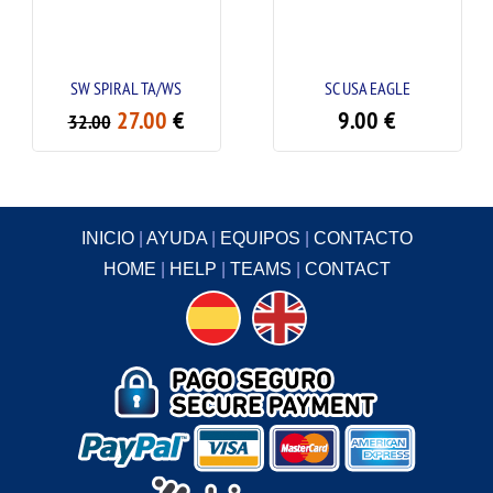
SW SPIRAL TA/WS
SC USA EAGLE
SL
27.00
€
9.00
€
32.00
2
INICIO
|
AYUDA
|
EQUIPOS
|
CONTACTO
HOME
|
HELP
|
TEAMS
|
CONTACT