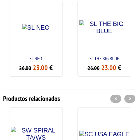
SL NEO
SL THE BIG BLUE
23.00
€
23.00
€
6.00
26.00
26
Productos relacionados
<
>