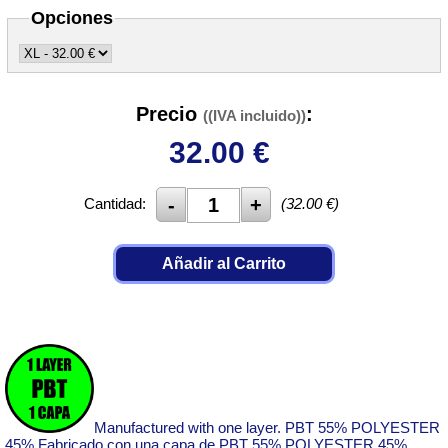
Opciones
Precio
:
((IVA incluido))
32.00
€
Cantidad:
(
32.00
€)
Añadir al Carrito
Manufactured with one layer. PBT 55% POLYESTER
45% Fabricado con una capa de PBT 55% POLYESTER 45%