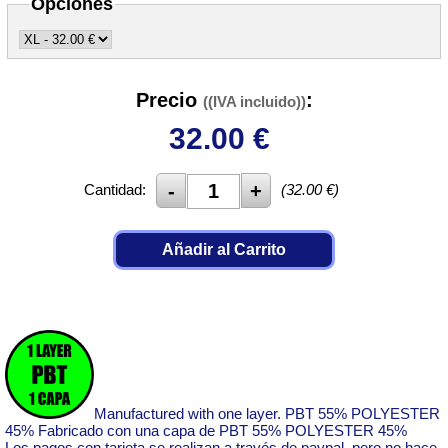
Opciones
Precio
:
((IVA incluido))
32.00
€
Cantidad:
(
32.00
€)
Añadir al Carrito
Manufactured with one layer. PBT 55% POLYESTER
45% Fabricado con una capa de PBT 55% POLYESTER 45%
Los pagos con tarjeta se realizan a través de paypal, pero no hace