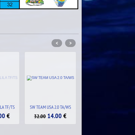
<
>
.0 TA/WS
SW HIPPY 2.1 TA/WS
SW MANDALA TA/WS
00
€
14.00
€
14.00
€
32.00
32.00