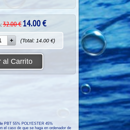
14.00
€
32.00 €
:
)
(Total:
14.00
€)
 al Carrito
pa de PBT 55% POLYESTER 45%
e en el caso de que se haga en ordenador de