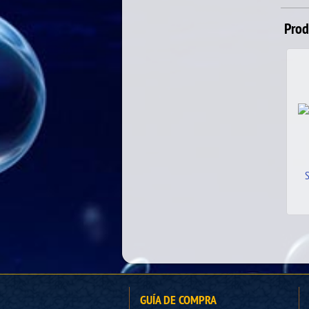
Prod
SW EYE OF RA TA/WS
27.00
€
32.00
GUÍA DE COMPRA