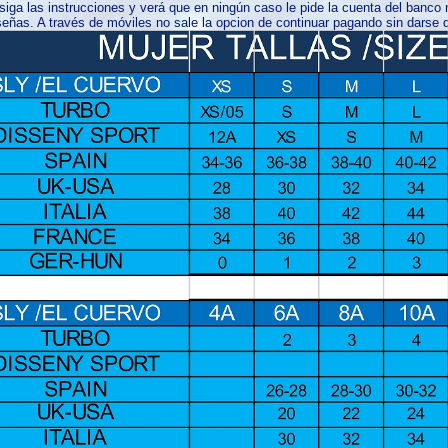
iga las instrucciones y verá que en ningún caso le pide la cuenta del banco ni
eñas. A través de móviles no sale la opcion de continuar pagando sin darse d