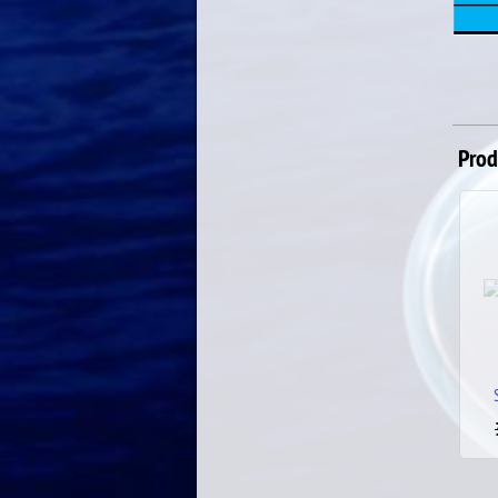
Prod
SW HIPPY 2.1 TF/TS
SW
14.00
€
32.00