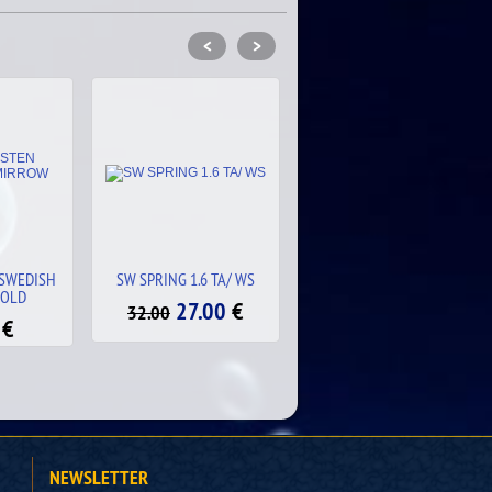
<
>
 TA/ WS
WPC GORRO PROTECTOR
SW TEAM USA TA 2.2
PORTERO AZUL
00
€
27.00
€
32.00
39.00
€
NEWSLETTER