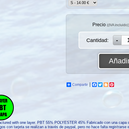
Precio
((IVA incluido)
Cantidad:
Añadir
Compartir
Facebook
Twitter
Blogger
Pinterest
actured with one layer. PBT 55% POLYESTER 45% Fabricado con una ca
os con tarjeta se realizan a través de paypal, pero no hace falta registrars