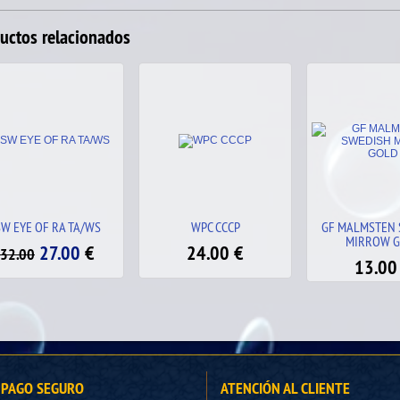
uctos relacionados
WPC CCCP
GF MALMSTEN SWEDISH
SW SPRING 1.6
MIRROW GOLD
24.00
€
27.
32.00
13.00
€
PAGO SEGURO
ATENCIÓN AL CLIENTE