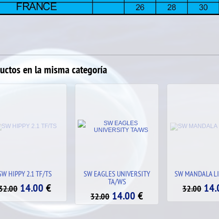
uctos en la misma categoría
 EAGLES UNIVERSITY
SW MANDALA LILA TF/TS
SW TEAM USA 2
TA/WS
14.00
€
14.
32.00
32.00
14.00
€
32.00