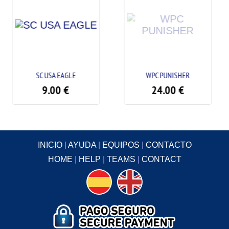
EAGLE
WPC PUNISHER
SW SUN VS MOO
€
24.00
€
27.
32.00
INICIO
|
AYUDA
|
EQUIPOS
|
CONTACTO
HOME
|
HELP
|
TEAMS
|
CONTACT