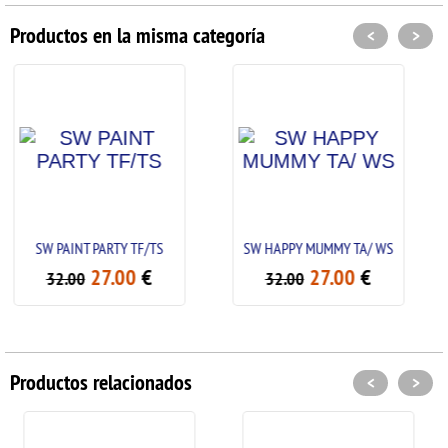
Productos en la misma categoría
<
>
 TF/TS
SW HAPPY MUMMY TA/ WS
SW TUK TUK TA
00
€
27.00
€
27.0
32.00
32.00
Productos relacionados
<
>