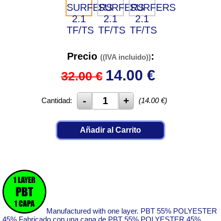
Precio
:
((IVA incluido))
14.00
€
32.00 €
Cantidad:
(
14.00
€)
Añadir al Carrito
Manufactured with one layer. PBT 55% POLYESTER
45% Fabricado con una capa de PBT 55% POLYESTER 45%