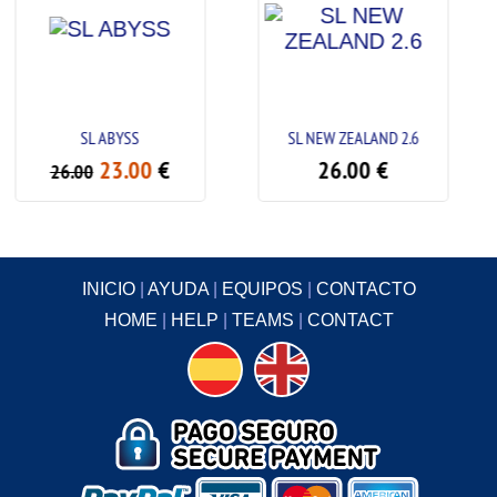
SS
SL NEW ZEALAND 2.6
SL MISTIK
00
€
26.00
€
23.0
26.00
INICIO
|
AYUDA
|
EQUIPOS
|
CONTACTO
HOME
|
HELP
|
TEAMS
|
CONTACT