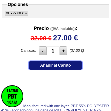
Opciones
Precio
:
((IVA incluido))
27.00
€
32.00 €
Cantidad:
(
27.00
€)
Añadir al Carrito
Manufactured with one layer. PBT 55% POLYESTER
45% Fabricado con una capa de PBT 55% POLYESTER 45%