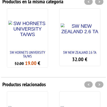
Productos en la misma categoría
<
>
S UNIVERSITY
SW NEW ZEALAND 2.6 TA
SW INDIA
A/WS
32.00
€
32.
19.00
€
Productos relacionados
<
>