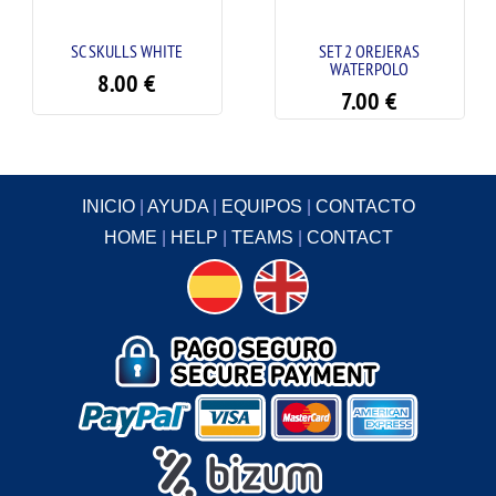
SC SKULLS WHITE
SET 2 OREJERAS
WATERPOLO
8.00
€
7.00
€
INICIO
|
AYUDA
|
EQUIPOS
|
CONTACTO
HOME
|
HELP
|
TEAMS
|
CONTACT