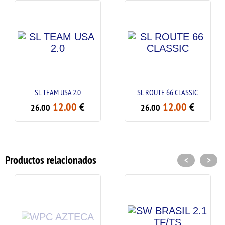
L TEAM USA 2.0
SL ROUTE 66 CLASSIC
SL 
12.00
€
12.00
€
.00
26.00
26.0
Productos relacionados
<
>