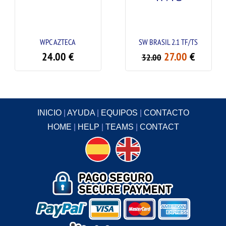
WPC AZTECA
SW BRASIL 2.1 TF/TS
SW 
24.00
€
27.00
€
32.00
3
INICIO
|
AYUDA
|
EQUIPOS
|
CONTACTO
HOME
|
HELP
|
TEAMS
|
CONTACT