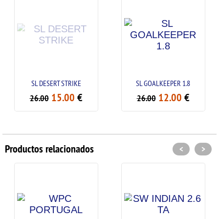
SL DESERT STRIKE
SL GOALKEEPER 1.8
S
15.00
€
12.00
€
26.00
26.00
2
Productos relacionados
<
>