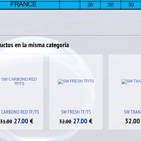
uctos en la misma categoría
SW FRESH TF/TS
SW TXAN TF
SW EYE OF R
27.00
€
32.00
€
27.
32.00
32.00