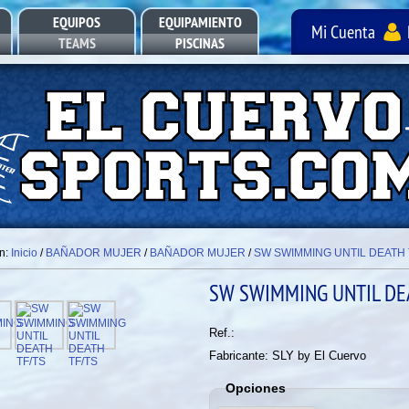
EQUIPOS
EQUIPAMIENTO
Mi Cuenta
TEAMS
PISCINAS
POOL EQUIPMENT
en:
Inicio
/
BAÑADOR MUJER
/
BAÑADOR MUJER
/
SW SWIMMING UNTIL DEATH 
SW SWIMMING UNTIL DE
Ref.:
Fabricante: SLY by El Cuervo
Opciones