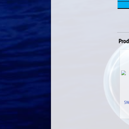
Prod
SW CARBONO RED TF/TS
27.00
€
31.00