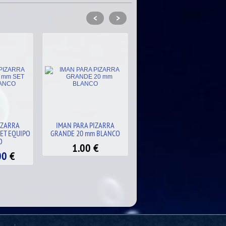
<
>
IZARRA
IMAN PIZARRA 10mm SET
PIZARRA TÁCTICA
 BLANCO
DOS EQUIPOS
INDELEBLE BALON
SUBLIMADA PARA
€
16.00
€
ROTULADOR
15.00
€
38.00