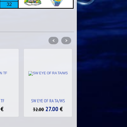
<
>
A TA/WS
SW ROUTE 66 LOGO TA/WS
SW TRENCADIS TA 2.5
00
€
27.00
€
27.00
€
32.00
32.00