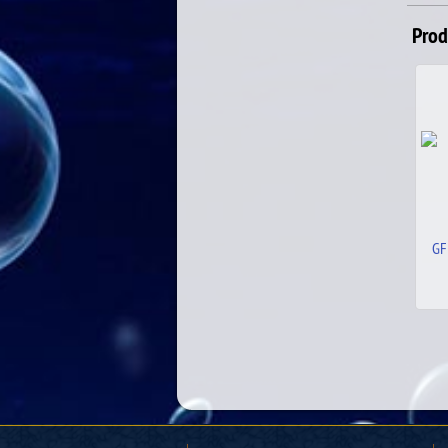
Prod
GF MALMSTEN SWEDISH
GF
MIRROW SILVER
13.00
€