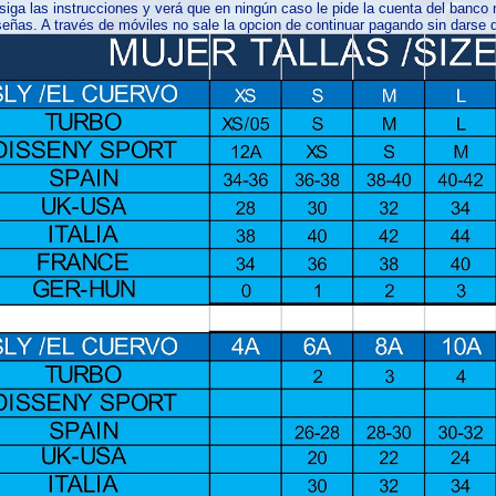
iga las instrucciones y verá que en ningún caso le pide la cuenta del banco ni
eñas. A través de móviles no sale la opcion de continuar pagando sin darse d