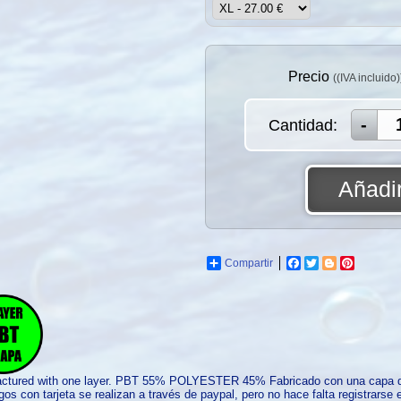
Precio
((IVA incluido)
Cantidad:
Añadir
Compartir
Facebook
Twitter
Blogger
Pinterest
actured with one layer. PBT 55% POLYESTER 45% Fabricado con una ca
os con tarjeta se realizan a través de paypal, pero no hace falta registrars