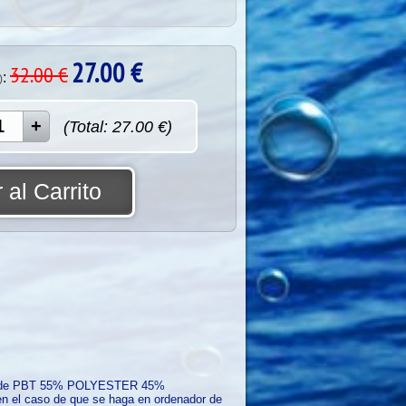
27.00
€
32.00 €
:
)
(Total:
27.00
€)
 al Carrito
pa de PBT 55% POLYESTER 45%
e en el caso de que se haga en ordenador de