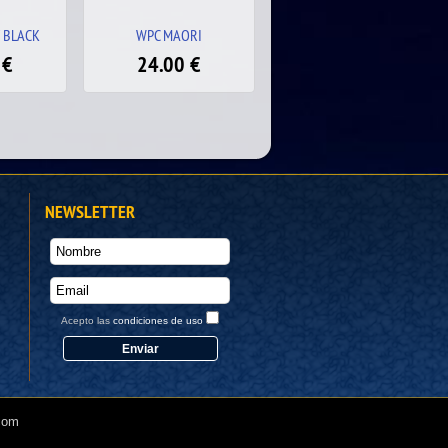
RI
WPW NEW ZEALAND 2.6
SW NEW ZEALAND 2.6 TF
€
56.00
€
32.00
€
NEWSLETTER
Acepto las
condiciones de uso
.com