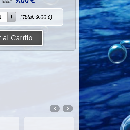
:
ncluido))
(Total:
9.00
€)
 al Carrito
<
>