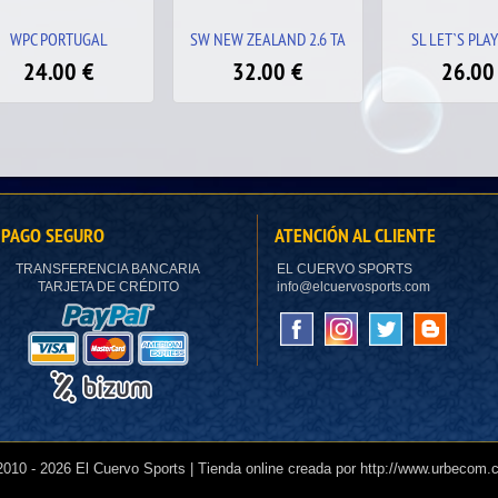
 NEW ZEALAND 2.6 TA
SL LET`S PLAY BLACK
WPC MAO
32.00
€
26.00
€
24.00
PAGO SEGURO
ATENCIÓN AL CLIENTE
TRANSFERENCIA BANCARIA
EL CUERVO SPORTS
TARJETA DE CRÉDITO
info@elcuervosports.com
2010 -
2026 El Cuervo Sports | Tienda online creada por http://www.urbecom