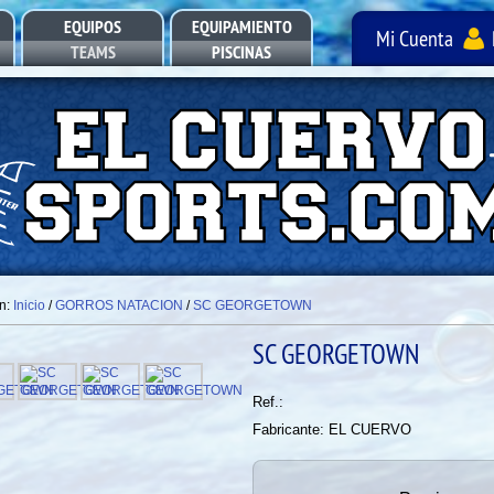
EQUIPOS
EQUIPAMIENTO
Mi Cuenta
TEAMS
PISCINAS
POOL EQUIPMENT
en:
Inicio
/
GORROS NATACION
/
SC GEORGETOWN
SC GEORGETOWN
Ref.:
Fabricante: EL CUERVO