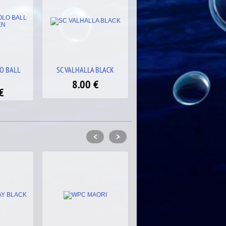
 BLACK
SC WATERPOLO BALL BLUE
SC GHOST WHITE
€
8.00
€
8.00
€
<
>