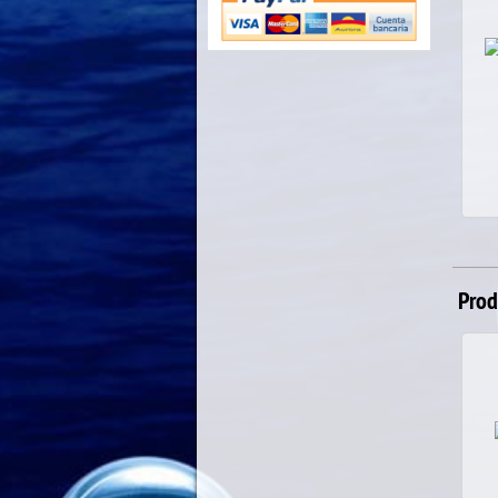
SC VALHALLA BLUE
8.00
€
Prod