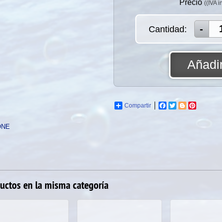
Precio
((IVA i
Cantidad:
Añadir
Compartir
Facebook
Twitter
Blogger
Pinterest
ONE
uctos en la misma categoría