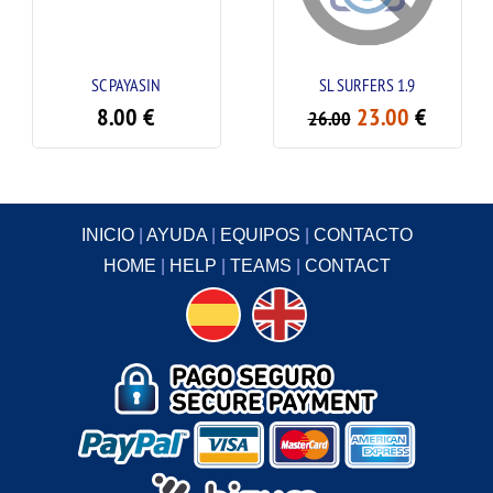
SC PAYASIN
SL SURFERS 1.9
8.00
€
23.00
€
26.00
INICIO
|
AYUDA
|
EQUIPOS
|
CONTACTO
HOME
|
HELP
|
TEAMS
|
CONTACT