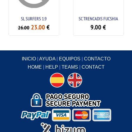
SL SURFERS 1.9
SC TRENCADIS FUCSHIA
23.00
€
9.00
€
26.00
INICIO
|
AYUDA
|
EQUIPOS
|
CONTACTO
HOME
|
HELP
|
TEAMS
|
CONTACT